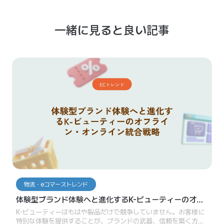
一緒に見ると良い記事
物流・eコマーストレンド
体験型ブランド体験へと進化するK-ビューティーのオフ
ライン・オンライン統合戦略
K-ビューティーはもはや製品だけで競争していません。お客様に
特別な体験を提供することが、ブランドの武器、信頼を築く方