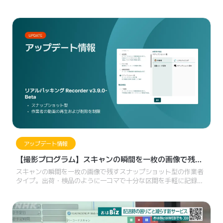
法、そしてロイヤリティを生み出す手段になっています。そし
て、その体験はオフライン店舗で終わりません。オンラインで
も、グローバルのお客様にも、ブランド体験は同じように続く必
要があります。
アップデート情報
【撮影プログラム】スキャンの瞬間を一枚の画像で残す
スナップショット型の作業者タイプ
スキャンの瞬間を一枚の画像で残すスナップショット型の作業者
タイプ。出荷・検品のように一コマで十分な区間を手軽に記録
し、すばやく確認できます。