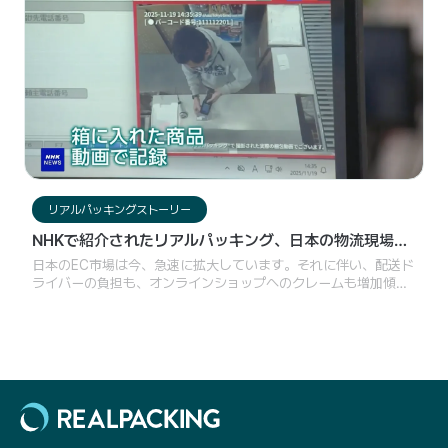
リアルパッキングストーリー
NHKで紹介されたリアルパッキング、日本の物流現場が
注目する「映像記録」の価値
日本のEC市場は今、急速に拡大しています。それに伴い、配送ド
ライバーの負担も、オンラインショップへのクレームも増加傾向
にあります。こうした状況の中で、梱包から出荷までの過程を自
動で記録し、必要なときにすぐ確認できるシステムは、単なる効
率化を超え、新たな信頼の基準になりつつあります。