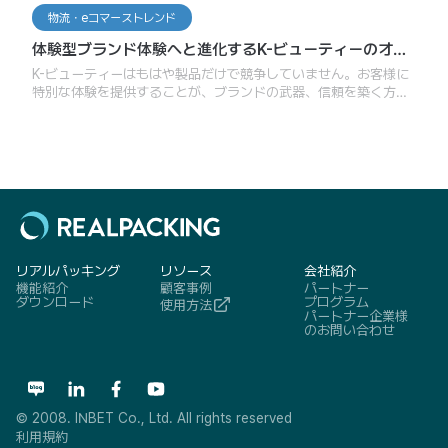
物流・eコマーストレンド
体験型ブランド体験へと進化するK-ビューティーのオフ
ライン・オンライン統合戦略
K-ビューティーはもはや製品だけで競争していません。お客様に
特別な体験を提供することが、ブランドの武器、信頼を築く方
法、そしてロイヤリティを生み出す手段になっています。そし
て、その体験はオフライン店舗で終わりません。オンラインで
も、グローバルのお客様にも、ブランド体験は同じように続く必
要があります。
リアルパッキング
リソース
会社紹介
機能紹介
顧客事例
パートナー
ダウンロード
プログラム
使用方法
パートナー企業様
のお問い合わせ
© 2008. INBET Co., Ltd. All rights reserved
利用規約