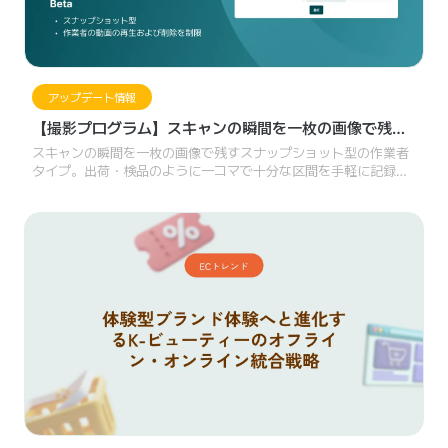
アップデート情報
【撮影プログラム】スキャンの瞬間を一枚の画像で残す
スナップショット型の作業者タイプ
スキャンの瞬間を一枚の画像で残すスナップショット型の作業者
タイプ。出荷・検品のように一コマで十分な区間を手軽に記録
し、すばやく確認できます。