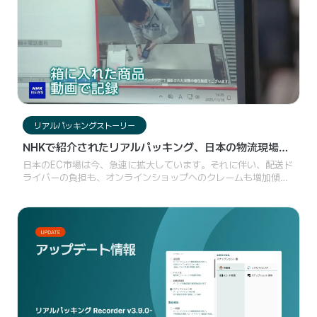
リアルパッキングストーリー
NHKで紹介されたリアルパッキング、日本の物流現場が
注目する「映像記録」の価値
日本のEC市場は今、急速に拡大しています。それに伴い、配送ド
ライバーの負担も、オンラインショップへのクレームも増加傾向
にあります。こうした状況の中で、梱包から出荷までの過程を自
動で記録し、必要なときにすぐ確認できるシステムは、単なる効
率化を超え、新たな信頼の基準になりつつあります。