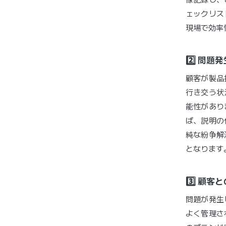
ェックリス
現場で効率
2️⃣ 問
顧客が製品
行き交う状
能性があり
ば、説明の
純な紛争解
となります
3️⃣ 顧
問題が発生
よく管理さ