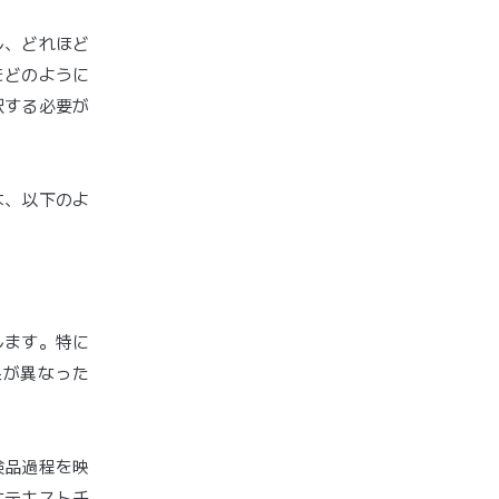
し、どれほど
をどのように
択する必要が
は、以下のよ
します。特に
果が異なった
検品過程を映
なテキストチ