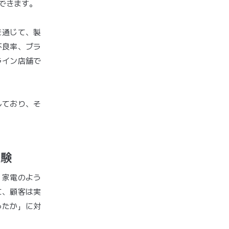
できます。
を通じて、製
不良率、ブラ
ライン店舗で
しており、そ
体験
。家電のよう
に、顧客は実
ったか」に対