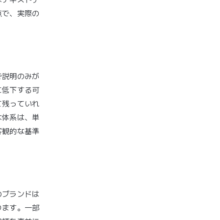
点で、実際の
で説明のみが
に低下する可
て残っていれ
な体系は、単
客観的な基準
のブランドは
ります。一部