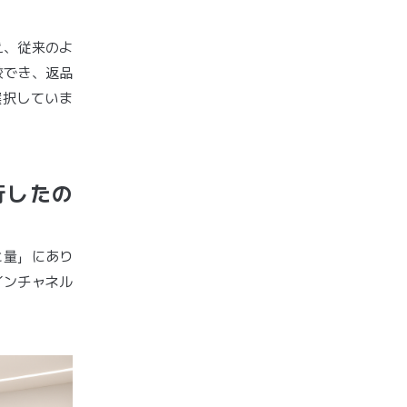
え、従来のよ
較でき、返品
選択していま
行したの
と量」にあり
インチャネル