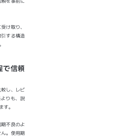
信頼を事前に
に受け取り、
取引する構造
。
程で信頼
比較し、レビ
感よりも、説
ます。
初期不良のよ
せん。使用期