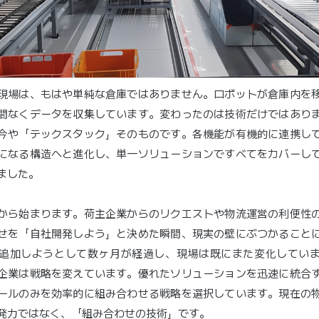
現場は、もはや単純な倉庫ではありません。ロボットが倉庫内を
間なくデータを収集しています。変わったのは技術だけではあり
今や「テックスタック」そのものです。各機能が有機的に連携し
になる構造へと進化し、単一ソリューションですべてをカバーし
ました。
から始まります。荷主企業からのリクエストや物流運営の利便性
せを「自社開発しよう」と決めた瞬間、現実の壁にぶつかること
追加しようとして数ヶ月が経過し、現場は既にまた変化してい
企業は戦略を変えています。優れたソリューションを迅速に統合
ールのみを効率的に組み合わせる戦略を選択しています。現在の
発力ではなく、「組み合わせの技術」です。