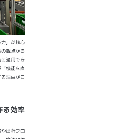
応力」が核心
理の観点から
速に適用でき
が「機能を直
する理由がこ
作る効率
集や出荷プロ