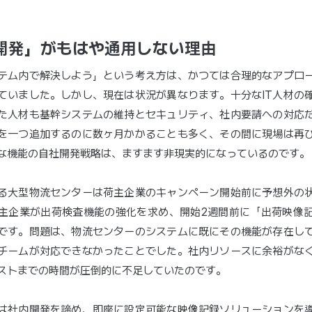
開発」がもはや通用しない理由
テム内で解決しよう」という考え方は、かつては合理的なアプロ
ていました。しかし、現在は状況が異なります。十分なIT人材の
た人材も基幹システムの維持とセキュリティ、社内要請への対応
を一つ追加するのに数ヶ月かかることも多く、その間に現場は再
な機能の自社開発戦略は、ますます非現実的になっているのです。
る大型物流センターは荷主企業のキャンペーン開始前に予想外の
主企業が出荷検査機能の強化を求め、開始2週間前に「出荷映像
です。問題は、物流センターのシステムに既にその機能が存在し
Tチームが対応できなかったことでした。社内リソースに余裕がな
ストまでの時間が圧倒的に不足していたのです。
は社内開発を諦め、即座に設定可能な映像記録ソリューションを