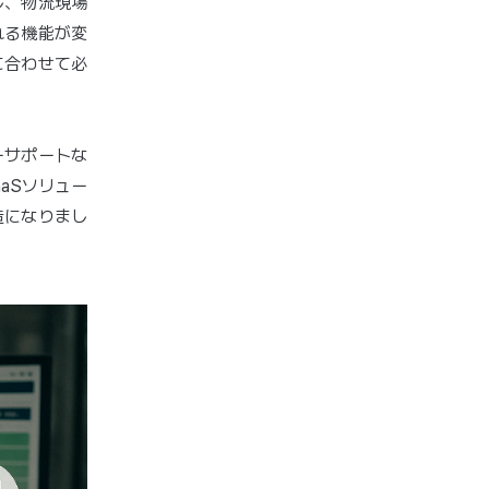
し、物流現場
れる機能が変
に合わせて必
ーサポートな
aSソリュー
造になりまし