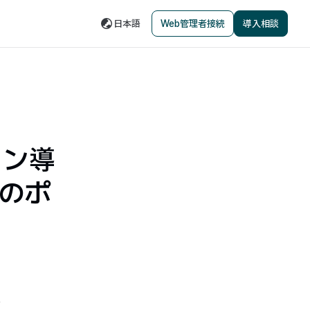
日本語
Web管理者接続
導入相談
ョン導
のポ
界