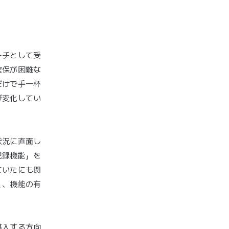
ーチとして受
確保が困難な
だけで手一杯
び変化してい
状況に直面し
記録機能」を
ていたにも関
く、機能の有
導入する方向