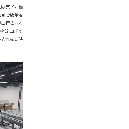
れば完了。簡
elで数量を
が出荷される
n）、物流ロボッ
しきれない時