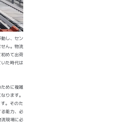
移動し、セン
ません。物流
て初めて出荷
ていた時代は
のために複雑
になります。
ます。そのた
する能力、必
物流現場に必