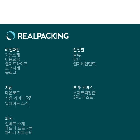
선보이기 시작했습니다. 최근 국내 이커머스 기업들이 셀러 유지 및
신규 셀러 확보를 위해 펼친 전략들은 어떤 것이 있을까요?
리얼패킹
산업별
기능소개
물류
이용요금
뷰티
엔터프라이즈
엔터테인먼트
고객사례
블로그
지원
부가 서비스
다운로드
스마트패킹존
3PL 리스트
사용 가이드
업데이트 소식
회사
인베트 소개
파트너 프로그램
파트너 제휴문의