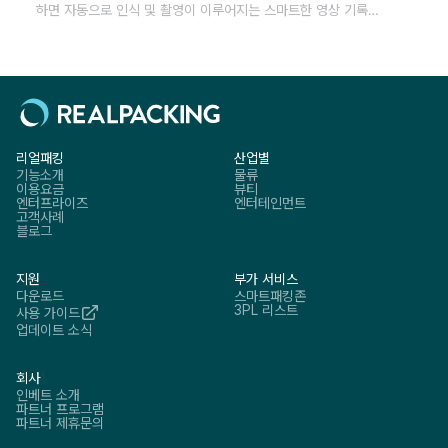
하면 자동으로 인식 및 촬영이 이루어지는 스마트한 영상 기록
기능입니다.
리얼패킹
산업별
기능소개
물류
이용요금
뷰티
엔터프라이즈
엔터테인먼트
고객사례
블로그
지원
부가 서비스
다운로드
스마트패킹존
3PL 리스트
사용 가이드
업데이트 소식
회사
인베트 소개
파트너 프로그램
파트너 제휴문의