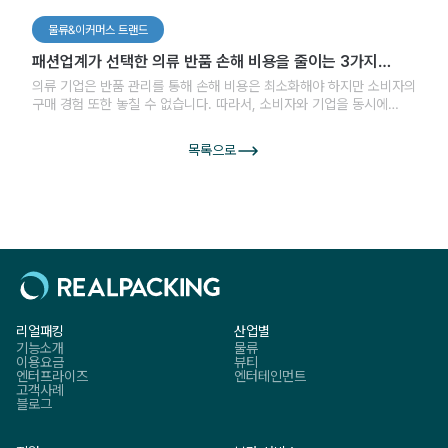
물류&이커머스 트랜드
패션업계가 선택한 의류 반품 손해 비용을 줄이는 3가지
시스템
의류 기업은 반품 관리를 통해 손해 비용은 최소화해야 하지만 소비자의
구매 경험 또한 놓칠 수 없습니다. 따라서, 소비자와 기업을 동시에
고려한 방안을 모색하는 것이 중요합니다.
목록으로
리얼패킹
산업별
기능소개
물류
이용요금
뷰티
엔터프라이즈
엔터테인먼트
고객사례
블로그