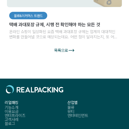
물류&이커머스 트랜드
택배 과대포장 규제, 시행 전 확인해야 하는 모든 것
온라인 쇼핑이 일상화된 요즘 택배 과대포장 규제는 업계의 대대적인
변화를 만들어낼 것으로 예상되는데요. 어떤 점이 달라지는지, 또 어떤
부분을 준비해야 하는지 택배 과대포장 규제에 대해 자세히 알아보도록
하겠습니다.
목록으로
리얼패킹
산업별
기능소개
물류
이용요금
뷰티
엔터프라이즈
엔터테인먼트
고객사례
블로그