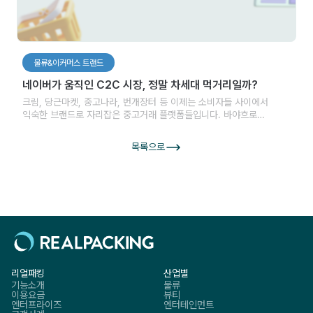
물류&이커머스 트랜드
네이버가 움직인 C2C 시장, 정말 차세대 먹거리일까?
크림, 당근마켓, 중고나라, 번개장터 등 이제는 소비자들 사이에서
익숙한 브랜드로 자리잡은 중고거래 플랫폼들입니다. 바야흐로
중고거래의 시대가 왔다는 말이 브랜드명의 익숙함만으로도 알 수
있는데요. 해당 브랜드들이 속해있는 C2C시장은 공유 경제의 대표적인
목록으로
분야 중 하나로, 온라인 플랫폼들을 통해 개인과 개인 간의 상호 거래를
중개할 수 있습니다. 즉, C2C는 Customer to Customer의
줄임말로, 개인과 개인 사이에 이뤄지는 중고 거래 등의 모든 거래를
의미합니다.
리얼패킹
산업별
기능소개
물류
이용요금
뷰티
엔터프라이즈
엔터테인먼트