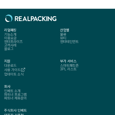
리얼패킹
산업별
기능소개
물류
이용요금
뷰티
엔터프라이즈
엔터테인먼트
고객사례
블로그
지원
부가 서비스
다운로드
스마트패킹존
3PL 리스트
사용 가이드
업데이트 소식
회사
인베트 소개
파트너 프로그램
파트너 제휴문의
주식회사 인베트