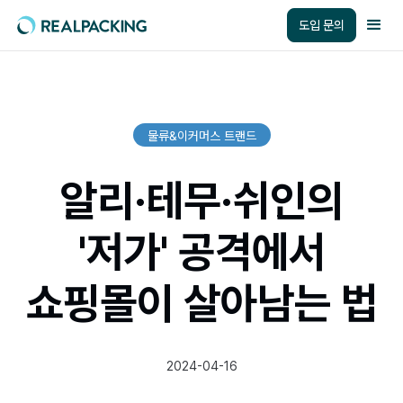
도입 문의
물류&이커머스 트랜드
알리·테무·쉬인의
'저가' 공격에서
쇼핑몰이 살아남는 법
2024-04-16