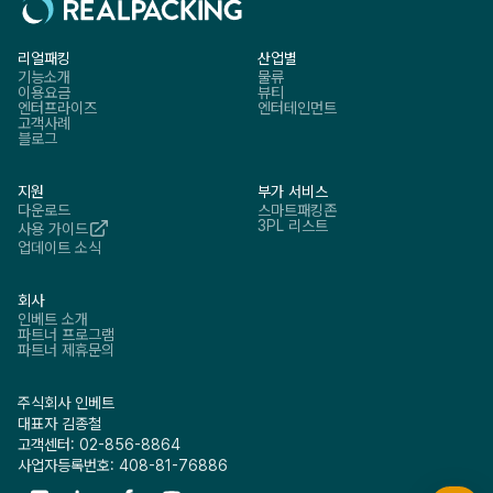
리얼패킹
산업별
기능소개
물류
이용요금
뷰티
엔터프라이즈
엔터테인먼트
고객사례
블로그
지원
부가 서비스
다운로드
스마트패킹존
3PL 리스트
사용 가이드
업데이트 소식
회사
인베트 소개
파트너 프로그램
파트너 제휴문의
주식회사 인베트
대표자 김종철
고객센터: 02-856-8864
사업자등록번호: 408-81-76886