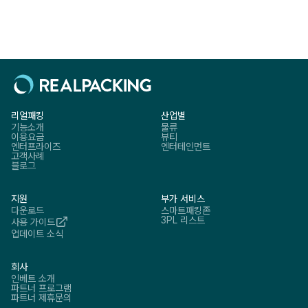
리얼패킹
산업별
기능소개
물류
이용요금
뷰티
엔터프라이즈
엔터테인먼트
고객사례
블로그
지원
부가 서비스
다운로드
스마트패킹존
3PL 리스트
사용 가이드
업데이트 소식
회사
인베트 소개
파트너 프로그램
파트너 제휴문의