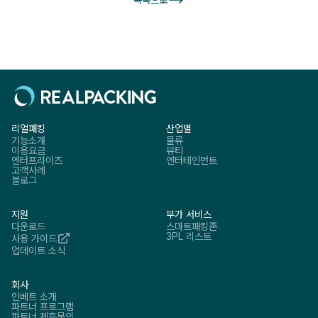
운영이 가능하게 되기 때문에 라스트마일에 주목하는 것입니다.
리얼패킹
산업별
기능소개
물류
이용요금
뷰티
엔터프라이즈
엔터테인먼트
고객사례
블로그
지원
부가 서비스
다운로드
스마트패킹존
3PL 리스트
사용 가이드
업데이트 소식
회사
인베트 소개
파트너 프로그램
파트너 제휴문의