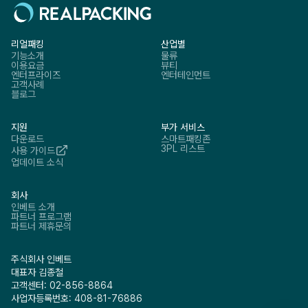
리얼패킹
산업별
기능소개
물류
이용요금
뷰티
엔터프라이즈
엔터테인먼트
고객사례
블로그
지원
부가 서비스
다운로드
스마트패킹존
3PL 리스트
사용 가이드
업데이트 소식
회사
인베트 소개
파트너 프로그램
파트너 제휴문의
주식회사 인베트
대표자 김종철
고객센터: 02-856-8864
사업자등록번호: 408-81-76886