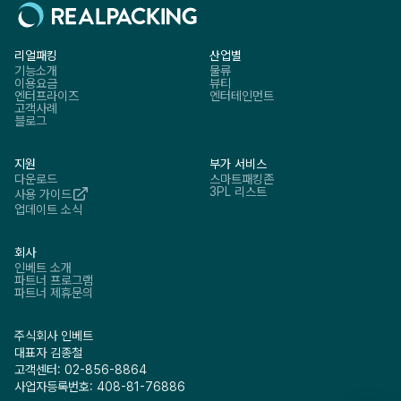
리얼패킹
산업별
기능소개
물류
이용요금
뷰티
엔터프라이즈
엔터테인먼트
고객사례
블로그
지원
부가 서비스
다운로드
스마트패킹존
3PL 리스트
사용 가이드
업데이트 소식
회사
인베트 소개
파트너 프로그램
파트너 제휴문의
주식회사 인베트
대표자 김종철
고객센터: 02-856-8864
사업자등록번호: 408-81-76886