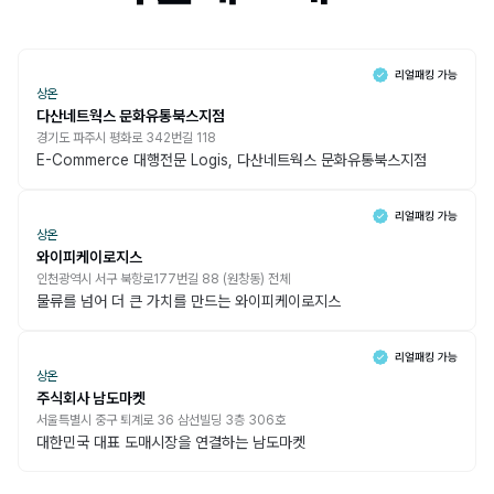
상온
다산네트웍스 문화유통북스지점
경기도 파주시 평화로 342번길 118
E-Commerce 대행전문 Logis, 다산네트웍스 문화유통북스지점
상온
와이피케이로지스
인천광역시 서구 북항로177번길 88 (원창동) 전체
물류를 넘어 더 큰 가치를 만드는 와이피케이로지스
상온
주식회사 남도마켓
서울특별시 중구 퇴계로 36 삼선빌딩 3층 306호
대한민국 대표 도매시장을 연결하는 남도마켓