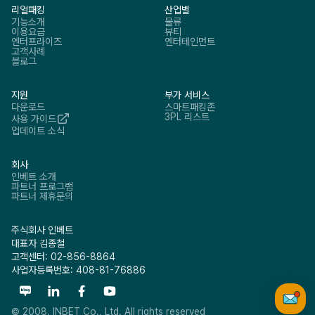
리얼패킹
산업별
기능소개
물류
이용요금
뷰티
엔터프라이즈
엔터테인먼트
고객사례
블로그
지원
부가 서비스
다운로드
스마트패킹존
3PL 리스트
사용 가이드
업데이트 소식
회사
인베트 소개
파트너 프로그램
파트너 제휴문의
주식회사 인베트
대표자 김종철
고객센터: 02-856-8864
사업자등록번호: 408-81-76886
© 2008. INBET Co., Ltd. All rights reserved