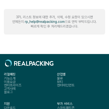
3PL 리스트 정보에 대한 추가, 삭제, 수정 요청이 있으시면
언제든지
rp_help@realpacking.com
으로 연락 부탁드립니다.
빠르게 확인 후 처리해드리겠습니다.
리얼패킹
산업별
기능소개
물류
이용요금
뷰티
엔터프라이즈
엔터테인먼트
고객사례
블로그
지원
부가 서비스
다운로드
스마트패킹존