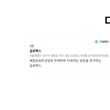
상온
글로벡스
서울특별시 강서구 양천로 401 A동 308호 (가양동,강서한강자이타워)
복합운송주선업에 주력하며 지속적인 성장을 추구하는
글로벡스