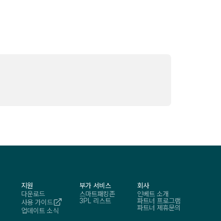
지원
부가 서비스
회사
다운로드
스마트패킹존
인베트 소개
3PL 리스트
파트너 프로그램
사용 가이드
파트너 제휴문의
업데이트 소식