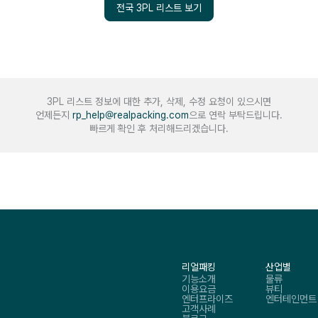
전국 3PL 리스트 보기
3PL 리스트 정보에 대한 추가, 삭제, 수정 요청이 있으시면
언제든지
rp_help@realpacking.com
으로 연락 부탁드립니다.
빠르게 확인 후 처리해드리겠습니다.
리얼패킹
산업별
기능소개
물류
이용요금
뷰티
엔터프라이즈
엔터테인먼트
고객사례