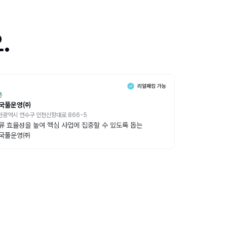
.
온
국풀운영㈜
천광역시 연수구 인천신항대로 866-5
류 효율성을 높여 핵심 사업에 집중할 수 있도록 돕는
국풀운영㈜