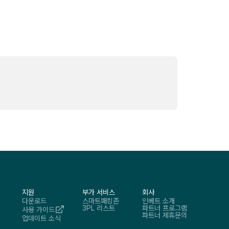
지원
부가 서비스
회사
다운로드
스마트패킹존
인베트 소개
3PL 리스트
파트너 프로그램
사용 가이드
파트너 제휴문의
업데이트 소식