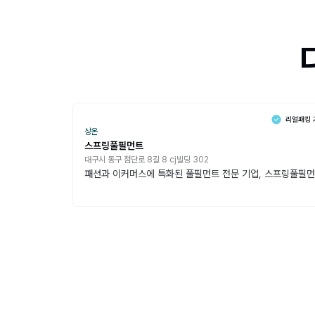
상온
스프링풀필먼트
대구시 동구 첨단로 8길 8 cj빌딩 302
패션과 이커머스에 특화된 풀필먼트 전문 기업, 스프링풀필