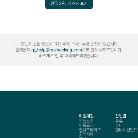
전국 3PL 리스트 보기
3PL 리스트 정보에 대한 추가, 삭제, 수정 요청이 있으시면
언제든지
rp_help@realpacking.com
으로 연락 부탁드립니다.
빠르게 확인 후 처리해드리겠습니다.
리얼패킹
산업별
기능소개
물류
이용요금
뷰티
엔터프라이즈
엔터테인먼트
고객사례