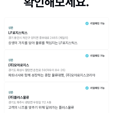
확인해보세요.
상온
LF로지스틱스
경기 용인시 처인구 양지면 중부대로 2465 (제일리)
상생의 가치를 담아 물류를 책임지는 LF로지스틱스
상온
(주)모아로지스
경기도 화성시 팔탄면 온천로 59(덕우리 84-26)
파트너사와 함께 성장하는 종합 물류대행, (주)모아로지스코리아
상온
(주)플러스물류
경기도 파주시 광탄면 우랑길 112 A동
고객의 니즈를 맞추기 위해 달려가는 플러스물류