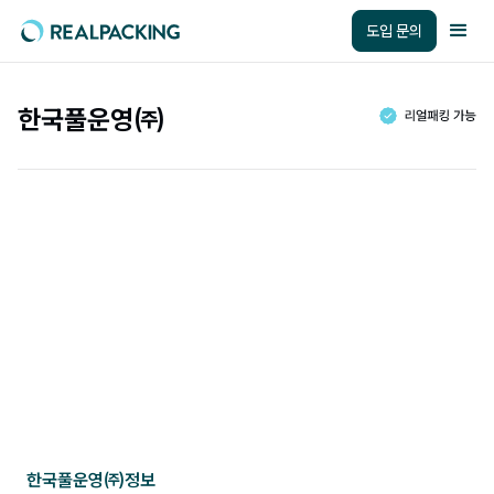
도입 문의
한국풀운영㈜
한국풀운영㈜
정보