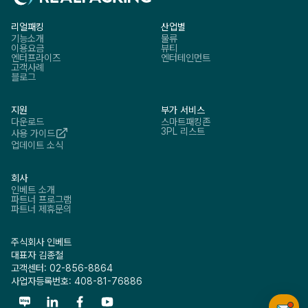
리얼패킹
산업별
기능소개
물류
이용요금
뷰티
엔터프라이즈
엔터테인먼트
고객사례
블로그
지원
부가 서비스
다운로드
스마트패킹존
3PL 리스트
사용 가이드
업데이트 소식
회사
인베트 소개
파트너 프로그램
파트너 제휴문의
주식회사 인베트
대표자 김종철
고객센터: 02-856-8864
사업자등록번호: 408-81-76886