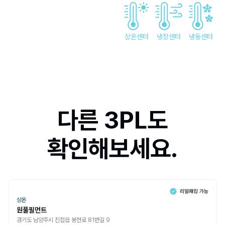
상온센터
냉장센터
냉동센터
다른 3PL도
확인해보세요.
상온
원풀필먼트
경기도 남양주시 진접읍 봉현로 81번길 9