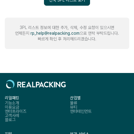
전국 3PL 리스트 보기
3PL 리스트 정보에 대한 추가, 삭제, 수정 요청이 있으시면
언제든지
rp_help@realpacking.com
으로 연락 부탁드립니다.
빠르게 확인 후 처리해드리겠습니다.
리얼패킹
산업별
기능소개
물류
이용요금
뷰티
엔터프라이즈
엔터테인먼트
고객사례
블로그