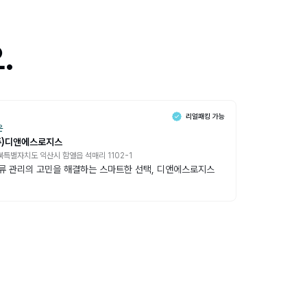
.
온
주)디앤에스로지스
북특별자치도 익산시 함열읍 석매리 1102-1
류 관리의 고민을 해결하는 스마트한 선택, 디앤에스로지스