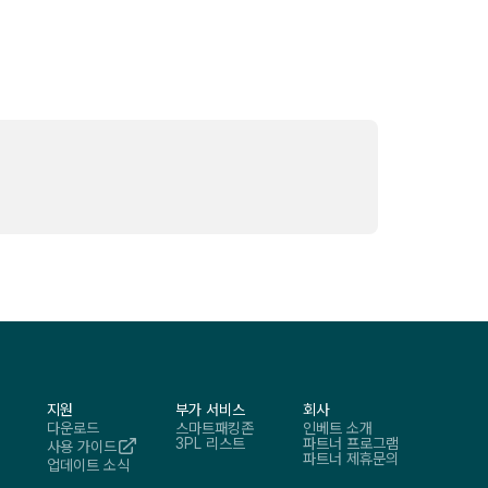
지원
부가 서비스
회사
다운로드
스마트패킹존
인베트 소개
3PL 리스트
파트너 프로그램
사용 가이드
파트너 제휴문의
업데이트 소식