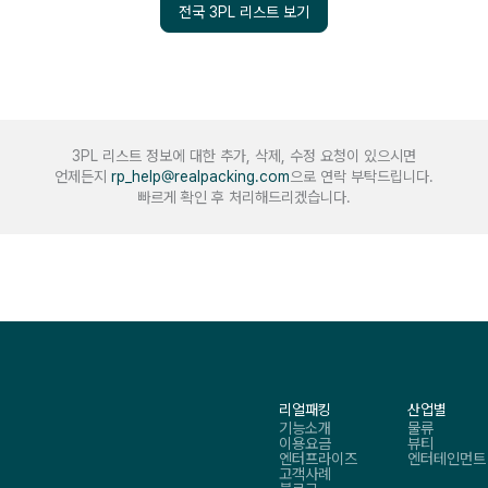
전국 3PL 리스트 보기
3PL 리스트 정보에 대한 추가, 삭제, 수정 요청이 있으시면
언제든지
rp_help@realpacking.com
으로 연락 부탁드립니다.
빠르게 확인 후 처리해드리겠습니다.
리얼패킹
산업별
기능소개
물류
이용요금
뷰티
엔터프라이즈
엔터테인먼트
고객사례