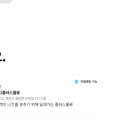
.
온
주)플러스물류
기도 파주시 광탄면 우랑길 112 A동
객의 니즈를 맞추기 위해 달려가는 플러스물류