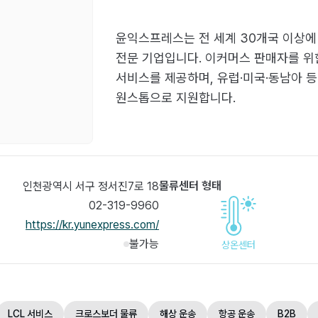
윤익스프레스는 전 세계 30개국 이상에
전문 기업입니다. 이커머스 판매자를 위한
서비스를 제공하며, 유럽·미국·동남아 등
원스톱으로 지원합니다.
물류센터 형태
인천광역시 서구 정서진7로 18
02-319-9960
https://kr.yunexpress.com/
불가능
상온센터
LCL 서비스
크로스보더 물류
해상 운송
항공 운송
B2B