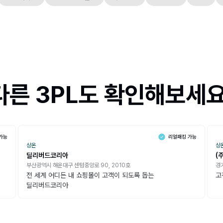
다른 3PL도 확인해보세요
상온
상
딜리버드코리아
(
부산광역시 해운대구 센텀중앙로 90, 2010호
경
전 세계 어디든 내 쇼핑몰이 고객이 되도록 돕는
고
딜리버드코리아