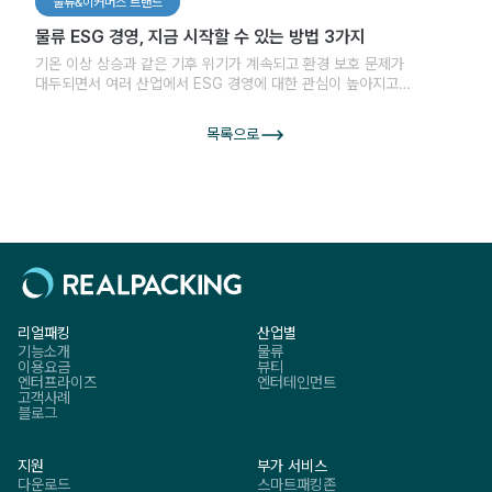
물류&이커머스 트랜드
물류 ESG 경영, 지금 시작할 수 있는 방법 3가지
기온 이상 상승과 같은 기후 위기가 계속되고 환경 보호 문제가
대두되면서 여러 산업에서 ESG 경영에 대한 관심이 높아지고
있습니다. 특히, 지속 가능한 경영의 필요성이 중요해지면서 환경, 사회,
건강 및 안정 등의 ESG 요소를 고려하는 경영 방식을 채택하는
목록으로
기업들이 늘어나고 있습니다.
리얼패킹
산업별
기능소개
물류
이용요금
뷰티
엔터프라이즈
엔터테인먼트
고객사례
블로그
지원
부가 서비스
다운로드
스마트패킹존