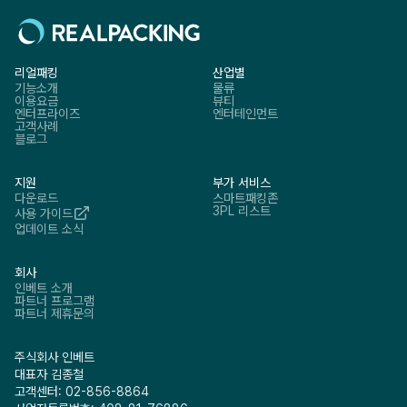
리얼패킹
산업별
기능소개
물류
이용요금
뷰티
엔터프라이즈
엔터테인먼트
고객사례
블로그
지원
부가 서비스
다운로드
스마트패킹존
3PL 리스트
사용 가이드
업데이트 소식
회사
인베트 소개
파트너 프로그램
파트너 제휴문의
주식회사 인베트
대표자 김종철
고객센터: 02-856-8864