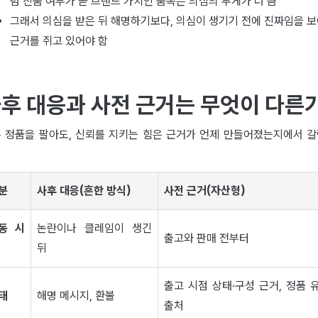
럼 진품 여부가 곧 브랜드 가치인 품목은 의심의 무게가 더 큼
그래서 의심을 받은 뒤 해명하기보다, 의심이 생기기 전에 진짜임을 
근거를 쥐고 있어야 함
후 대응과 사전 근거는 무엇이 다른
 정품을 팔아도, 신뢰를 지키는 힘은 근거가 언제 만들어졌는지에서 
분
사후 대응(흔한 방식)
사전 근거(자산형)
동 시
논란이나 클레임이 생긴
출고와 판매 전부터
뒤
출고 시점 상태·구성 근거, 정품 
태
해명 메시지, 환불
출처