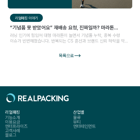
리얼패킹 이야기
“기념품 못 받았어요” 재배송 요청, 진짜일까? 마라톤
운영사의 리스크 관리법
러닝 인기에 힘입어 대형 마라톤이 늘면서 기념품 누락, 중복 수령
이슈가 빈번해졌습니다. 반복되는 CS 혼선과 브랜드 신뢰 하락을 막기
위한 운영 대응 방식이 주목받고 있습니다.
목록으로
리얼패킹
산업별
기능소개
물류
이용요금
뷰티
엔터프라이즈
엔터테인먼트
고객사례
블로그