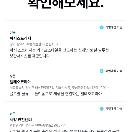
확인해보세요.
상온
까사스토리지
경기 광주시 수렁개들길32번길 8-4
까사 스토리지는 라이프스타일을 선도하는 신개념 토털 솔루션
보관서비스를 제공합니다
상온
델레오코리아
서울특별시 강남구 테헤란로87길 36(삼성동, 도심공항타워) 12층 1201호
글로벌 물류 IT 플랫폼으로 세상을 연결하는 델레오코리아
상온
세방 인천센터
인천광역시 연수구 인천신항대로 866-7
세방은 반세기 동안 축적된 전국 단위 물류 네트워크와 독보적인 운영